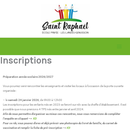
Aller
au
contenu
Inscriptions
Préparation année scolaire 2026/2027
Vous pourrez venir rencontrer les enseignants et visiter les locaux à l’occasion de la porte ouverte
organisée :
– le
samedi 24 janvier 2026
, de 9h00 à 12h00
Les inscriptions pour les enfants nés en 2023 se feront sur rdv avec la cheffe d’établissement. Il est
possible que nous prenions 4 TPS nés entre janvier et avril 2024.
Afin de nous permettre d’organiser au mieux ces rencontres, nous vous remercions de compléter
l’enquête en cliquant —>
ICI
Pour ce rdv, vous pouvez d’ores et déjà prévoir une photocopie du livret de famille, du carnet de
vaccination et remplir la fiche de pré-inscription —>
ICI