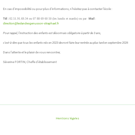
En cas d’impossibilité ou pour plus d’informations, n’hésitez pas à contacter l’école :
Tél :
02.51.91.69.34 ou 07 88 69 60 50 (les lundis et mardis) ou par
Mail
:
direction@leslandesgenusson-straphael.fr
Pour rappel, l’instruction des enfants est désormais obligatoire à partir de 3 ans,
c’est-à-dire que tous les enfants nés en 2023 devront faire leur rentrée au plus tard en septembre 2026
Dans l’attente et le plaisir de vous rencontrer,
Séverine FORTIN, Cheffe d’établissement
Mentions légales