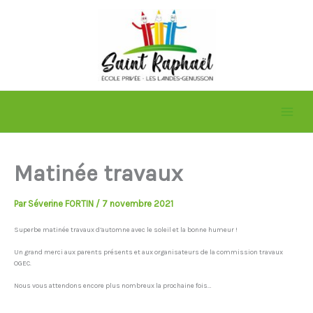
Aller
au
contenu
Matinée travaux
Par
Séverine FORTIN
/
7 novembre 2021
Superbe matinée travaux d’automne avec le soleil et la bonne humeur !
Un grand merci aux parents présents et aux organisateurs de la commission travaux
OGEC.
Nous vous attendons encore plus nombreux la prochaine fois…